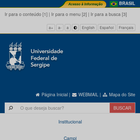
BRASIL
Ir para o conteúdo [1]
|
Ir para o menu [2]
|
Ir para a busca [3]
a+
a-
a
English
Español
Français
Página Inicial
|
WEBMAIL
|
Mapa do Site
Institucional
Campi