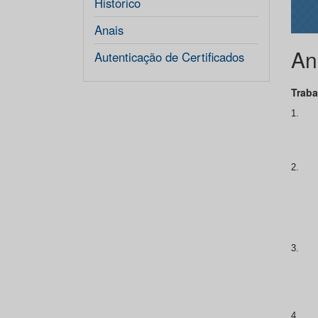
Histórico
Anais
An
Autenticação de Certificados
Traba
1.
2.
3.
4.