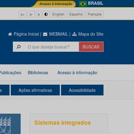
BRASIL
a+
a-
a
English
Español
Français
Página Inicial
|
WEBMAIL
|
Mapa do Site
Publicações
Bibliotecas
Acesso à informação
a
Ações afirmativas
Acessibilidade
Sistemas integrados