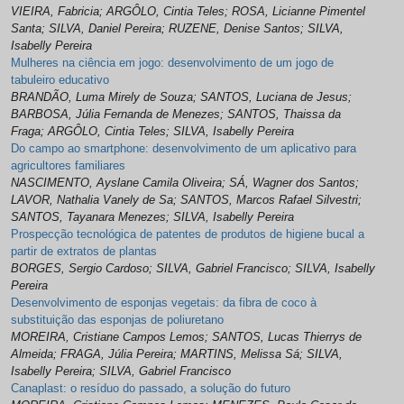
VIEIRA, Fabricia; ARGÔLO, Cintia Teles; ROSA, Licianne Pimentel
Santa; SILVA, Daniel Pereira; RUZENE, Denise Santos; SILVA,
Isabelly Pereira
Mulheres na ciência em jogo: desenvolvimento de um jogo de
tabuleiro educativo
BRANDÃO, Luma Mirely de Souza; SANTOS, Luciana de Jesus;
BARBOSA, Júlia Fernanda de Menezes; SANTOS, Thaissa da
Fraga; ARGÔLO, Cintia Teles; SILVA, Isabelly Pereira
Do campo ao smartphone: desenvolvimento de um aplicativo para
agricultores familiares
NASCIMENTO, Ayslane Camila Oliveira; SÁ, Wagner dos Santos;
LAVOR, Nathalia Vanely de Sa; SANTOS, Marcos Rafael Silvestri;
SANTOS, Tayanara Menezes; SILVA, Isabelly Pereira
Prospecção tecnológica de patentes de produtos de higiene bucal a
partir de extratos de plantas
BORGES, Sergio Cardoso; SILVA, Gabriel Francisco; SILVA, Isabelly
Pereira
Desenvolvimento de esponjas vegetais: da fibra de coco à
substituição das esponjas de poliuretano
MOREIRA, Cristiane Campos Lemos; SANTOS, Lucas Thierrys de
Almeida; FRAGA, Júlia Pereira; MARTINS, Melissa Sá; SILVA,
Isabelly Pereira; SILVA, Gabriel Francisco
Canaplast: o resíduo do passado, a solução do futuro