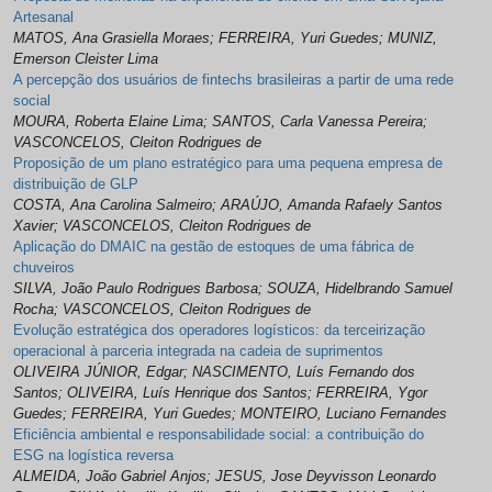
Artesanal
MATOS, Ana Grasiella Moraes; FERREIRA, Yuri Guedes; MUNIZ,
Emerson Cleister Lima
A percepção dos usuários de fintechs brasileiras a partir de uma rede
social
MOURA, Roberta Elaine Lima; SANTOS, Carla Vanessa Pereira;
VASCONCELOS, Cleiton Rodrigues de
Proposição de um plano estratégico para uma pequena empresa de
distribuição de GLP
COSTA, Ana Carolina Salmeiro; ARAÚJO, Amanda Rafaely Santos
Xavier; VASCONCELOS, Cleiton Rodrigues de
Aplicação do DMAIC na gestão de estoques de uma fábrica de
chuveiros
SILVA, João Paulo Rodrigues Barbosa; SOUZA, Hidelbrando Samuel
Rocha; VASCONCELOS, Cleiton Rodrigues de
Evolução estratégica dos operadores logísticos: da terceirização
operacional à parceria integrada na cadeia de suprimentos
OLIVEIRA JÚNIOR, Edgar; NASCIMENTO, Luís Fernando dos
Santos; OLIVEIRA, Luís Henrique dos Santos; FERREIRA, Ygor
Guedes; FERREIRA, Yuri Guedes; MONTEIRO, Luciano Fernandes
Eficiência ambiental e responsabilidade social: a contribuição do
ESG na logística reversa
ALMEIDA, João Gabriel Anjos; JESUS, Jose Deyvisson Leonardo