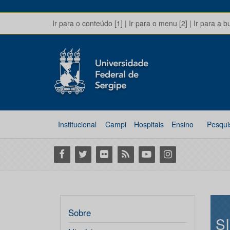
Ir para o conteúdo [1]
|
Ir para o menu [2]
|
Ir para a b
Institucional
Campi
Hospitais
Ensino
Pesqui
Facebook
Twitter
Flickr
RSS
Youtube
Instagram
Sobre
S