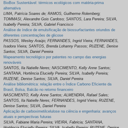
BioBox Sustentável: térmicos ecológicos com matéria-prima
alternativa
LIMA, Patrícia Soares de; RAMOS, Guilherme Rolemberg;
TOMMASI, Alexandre Gois Cardoso; SANTOS, Lara Pereira; SILVA,
Isabelly Pereira; SILVA, Gabriel Francisco
Análise de índice de emulsificação de biossurfactantes oriundos de
diferentes concentrações de glicose
PASSOS, Wesley Araújo; FERNANDES, Ingrid Vieira; FERNANDES,
Isadora Vieira; SANTOS, Brenda Lohanny Passos; RUZENE, Denise
Santos; SILVA, Daniel Pereira
Mapeamento tecnológico por patentes no campo das energias
renováveis
SANTOS, Ila Natielle Neres; NASCIMENTO, Kelly Anne Santos;
SANTANA, Hortência Elucielly Pereira; SILVA, Isabelly Pereira;
RUZENE, Denise Santos; SILVA, Daniel Pereira
Análise bibliométrica: relação entre o Índice Carbono Eficiente da
Brasil, Bolsa, Balcão no retorno financeiro
NASCIMENTO, Kelly Anne Santos; ALMENDRA, Rafael Sales;
SANTOS, Ila Natielle Neres; FERNANDES, Ingrid Vieira; RUZENE,
Denise Santos; SILVA, Daniel Pereira
Aplicação de carboximetilcelulose na ciência e engenharia: avanços
atuais e perspectivas futuras
SILVA, Fabiane Maria Pereira; VIEIRA, Fabricia; SANTANA,
Hortência Elucielly Pereira; SILVA, Isabelly Pereira; RUZENE, Denise