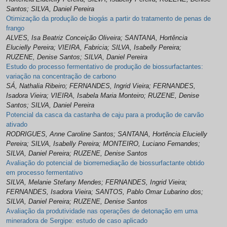
Santos; SILVA, Daniel Pereira
Otimização da produção de biogás a partir do tratamento de penas de
frango
ALVES, Isa Beatriz Conceição Oliveira; SANTANA, Hortência
Elucielly Pereira; VIEIRA, Fabricia; SILVA, Isabelly Pereira;
RUZENE, Denise Santos; SILVA, Daniel Pereira
Estudo do processo fermentativo de produção de biossurfactantes:
variação na concentração de carbono
SÁ, Nathalia Ribeiro; FERNANDES, Ingrid Vieira; FERNANDES,
Isadora Vieira; VIEIRA, Isabela Maria Monteiro; RUZENE, Denise
Santos; SILVA, Daniel Pereira
Potencial da casca da castanha de caju para a produção de carvão
ativado
RODRIGUES, Anne Caroline Santos; SANTANA, Hortência Elucielly
Pereira; SILVA, Isabelly Pereira; MONTEIRO, Luciano Fernandes;
SILVA, Daniel Pereira; RUZENE, Denise Santos
Avaliação do potencial de biorremediação de biossurfactante obtido
em processo fermentativo
SILVA, Melanie Stefany Mendes; FERNANDES, Ingrid Vieira;
FERNANDES, Isadora Vieira; SANTOS, Pablo Omar Lubarino dos;
SILVA, Daniel Pereira; RUZENE, Denise Santos
Avaliação da produtividade nas operações de detonação em uma
mineradora de Sergipe: estudo de caso aplicado