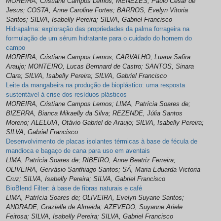
MOREIRA, Cristiane Campos Lemos; MENEZES, Paulo Cesar de
Jesus; COSTA, Anne Caroline Fortes; BARROS, Evelyn Vitoria
Santos; SILVA, Isabelly Pereira; SILVA, Gabriel Francisco
Hidrapalma: exploração das propriedades da palma forrageira na
formulação de um sérum hidratante para o cuidado do homem do
campo
MOREIRA, Cristiane Campos Lemos; CARVALHO, Luana Safira
Araujo; MONTEIRO, Lucas Bernnard de Castro; SANTOS, Sinara
Clara; SILVA, Isabelly Pereira; SILVA, Gabriel Francisco
Leite da mangabeira na produção de bioplástico: uma resposta
sustentável à crise dos resíduos plásticos
MOREIRA, Cristiane Campos Lemos; LIMA, Patrícia Soares de;
BIZERRA, Bianca Mikaelly da Silva; REZENDE, Júlia Santos
Moreno; ALELUIA, Otávio Gabriel de Araujo; SILVA, Isabelly Pereira;
SILVA, Gabriel Francisco
Desenvolvimento de placas isolantes térmicas à base de fécula de
mandioca e bagaço de cana para uso em aventais
LIMA, Patrícia Soares de; RIBEIRO, Anne Beatriz Ferreira;
OLIVEIRA, Gervásio Santhiago Santos; SÁ, Maria Eduarda Victoria
Cruz; SILVA, Isabelly Pereira; SILVA, Gabriel Francisco
BioBlend Filter: à base de fibras naturais e café
LIMA, Patrícia Soares de; OLIVEIRA, Evelyn Suyane Santos;
ANDRADE, Grazielle de Almeida; AZEVEDO, Suyanne Ariele
Feitosa; SILVA, Isabelly Pereira; SILVA, Gabriel Francisco