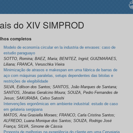
ais do XIV SIMPROD
lhos completos
Modelo de economía circular en la industria de envases: caso de
estudio paraguayo
SOTTO, Romina; BAEZ, Maria; BENITEZ, Ingrid; GUIZMARAES,
Liliana; FRANCA, Veruschka Vieira
Minimização de atrasos e makespan em uma fábrica de barras de
aço com máquinas paralelas, setups dependentes das bitolas e
restrições de elegibilidade
SILVA, Edilson dos Santos; SANTOS, João Marques de Santana;
SANTOS, Jônatas Geralcino Moura; SOUZA, Pedro Fernandes de
Jesus; SAKURABA, Celso Satoshi
Intervenções ergonômicas em ambiente industrial: estudo de caso
em gelateria sergipana
MATOS, Ana Grasiella Moraes; FRANCO, Carla Cristina Santos;
ALFREDO, Luana Monique dos Santos; SOUZA, Rodrigo José
França; SILVA, Simone de Cássia
Proposta de melhorias na experiência do cliente em uma Cervejaria