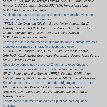
Santos; SILVA, Kamilly Kevillyn Oliveira; SANTOS, Mári Graziele
Amado; SANTOS, Maria Cecília; FRANCA, Veruschka Vieira;
MONTEIRO, Luciano Fernandes
Avaliação de custos na secagem da polpa de mangaba (Hancornia
speciosa) em estufa de laboratório
JESUS, João Carlos de Oliveira; SILVA, Daniel Pereira; SILVA,
Isabelly Pereira; FRANCA, Veruschka Vieira; VASCONCELOS,
Cleiton Rodrigues de; ALSINA, Odelsia Leonor Sanchez;
MONTEIRO, Luciano Fernandes
Percepções de estudantes do ensino médio sobre ciências exatas e
tecnologia por meio da interação universidade-escola
MANGUEIRA, Isabelle Elias; COSTA, Lara Geovanna Santos;
SANTOS, Kamily Luzia Moura Carvalho; SILVA, Debora Thais de Sa;
SILVA, Isabelly Pereira
Questão de gênero nos cursos de Engenharia: experiências e
percepções de alunas da Universidade Federal de Sergipe
SILVA, Bruna Luísa dos Santos; VIEIRA, Fabricia; GOIS, José
Gabriel Ferreira; SILVA, Gabriel Francisco; SILVA, Isabelly Pereira
Soluções sustentáveis em sistemas de refrigeração de ambientes
VILLELA, Priscila Oliveira; GOMES, José Matheus Santos;
SANTOS, João Victor Faria; SILVA, Gabriel Francisco; SILVA,
Isabelly Pereira
Editais como instrumento de políticas públicas para equidade
feminina