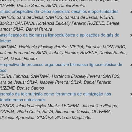
UZENE, Denise Santos; SILVA, Daniel Pereira
studo prospectivo da Ceiba speciosa: desafios e oportunidades
p
ANTOS, Sara de Jesus; SANTOS, Samara de Jesus; VIEIRA,
abrícia; SANTANA, Hortência Elucielly Pereira; RUZENE, Denise
antos; SILVA, Daniel Pereira
aseificação da biomassa lignocelulósica e aplicações do gás de
p
íntese
ANTANA, Hortência Elucielly Pereira; VIEIRA, Fabrícia; MONTEIRO,
uciano Fernandes; SILVA, Isabelly Pereira; RUZENE, Denise Santos;
ILVA, Daniel Pereira
erspectiva de processo organosolv e biomassa lignocelulósica de
p
oco
IEIRA, Fabrícia; SANTANA, Hortência Elucielly Pereira; SANTOS,
ara de Jesus; SILVA, Isabelly Pereira; SILVA, Daniel Pereira;
UZENE, Denise Santos
nserção da telenutrição como ferramenta de otimização nos
p
tendimentos nutricionais
ASSOS, Iolanda Jéssyka Muniz; TEIXEIRA, Jacqueline Pitanga;
ONFIM, Vitória Costa; SILVA, Simone de Cássia; OLIVEIRA,
dicinéia Aparecida; SIMÕES, Silvia de Magalhães