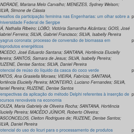
NDRADE, Mariana Melo Carvalho; MENEZES, Sydney Welson;
ILVA, Simone de Cássia
esafios da participação feminina nas Engenharias: um olhar sobre a
p
niversidade Federal de Sergipe
Á, Nathalia Ribeiro; LOBO, Victória Samantha Alcântara; GOIS, José
abriel Ferreira; SILVA, Gabriel Francisco; SILVA, Isabelly Pereira
yagrus coronata: processo de conversão de biomassa em
p
ioprodutos energéticos
ACEDO, José Eduardo Santana; SANTANA, Hortência Elucielly
ereira; SANTOS, Samara de Jesus; SILVA, Isabelly Pereira;
UZENE, Denise Santos; SILVA, Daniel Pereira
otencial de reúso do líquido da casca do coco verde
p
ATOS, Ana Grasiella Moraes; VIEIRA, Fabrícia; SANTANA,
ortência Elucielly Pereira; MONTEIRO, Luciano Fernandes; SILVA,
aniel Pereira; RUZENE, Denise Santos
erspectivas da aplicação do método Delphi referentes à inserção de
p
ecursos renováveis na economia
OUZA, Maria Gabriely de Oliveira Rocha; SANTANA, Hortência
lucielly Pereira; MACÊDO JÚNIOR, Roberto Oliveira;
ASCONCELOS, Cleiton Rodrigues de; RUZENE, Denise Santos;
ILVA, Daniel Pereira
otencial do uso do licuri para o processamento de produtos
p