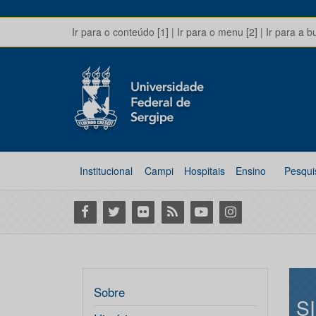
Ir para o conteúdo [1]
|
Ir para o menu [2]
|
Ir para a b
Institucional
Campi
Hospitais
Ensino
Pesqui
Facebook
Twitter
Flickr
RSS
Youtube
Instagram
Sobre
S