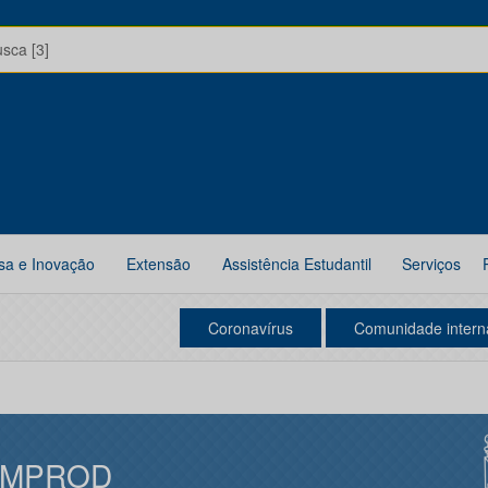
usca [3]
sa e Inovação
Extensão
Assistência Estudantil
Serviços
Coronavírus
Comunidade intern
IMPROD