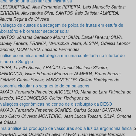
rabalho de uma auxiliar administrativa
LBUQUERQUE, Ana Fernanda; PEREIRA, Laís Manuelle Santos;
ERREIRA, Alexsandra Silva; SANTOS, Ítalo Batista; ALMEIDA,
laucia Regina de Oliveira
valiação de custos da secagem de polpa de frutas em estufa de
aboratório e biorreator secador solar
ANTOS, Jônatas Geralcino Moura; SILVA, Daniel Pereira; SILVA,
sabelly Pereira; FRANCA, Veruschka Vieira; ALSINA, Odelsia Leonor
anchez; MONTEIRO, Luciano Fernandes
nálise econômica e estratégica em uma confeitaria no interior do
stado de Sergipe
IEIRA, Layslla Sousa; ARAÚJO, Daniel Gustavo Silveira;
ENDONÇA, Victor Eduardo Menezes; ALMEIDA, Bruno Souza;
OARES, Carlos Sousa; VASCONCELOS, Cleiton Rodrigues de
conomia circular no segmento de embalagens
AIXÃO, Fernando Pimentel; ARGUELHO, Maria de Lara Palmeira de
acedo; VASCONCELOS, Cleiton Rodrigues de
valiações ergonômicas no centro de distribuição da DESO
AIXÃO, Fernando Pimentel; SOARES, Carlos Sousa; SANTANA,
oão Clécio Oliveira; MONTEIRO, Jean Lucca Toscan; SILVA, Simone
e Cássia
ma análise da produção de vassouras sob à luz da ergonomia física
p
EREIRA, José Orlando da Silva; ALVES, Luan Henrique Barbosa;