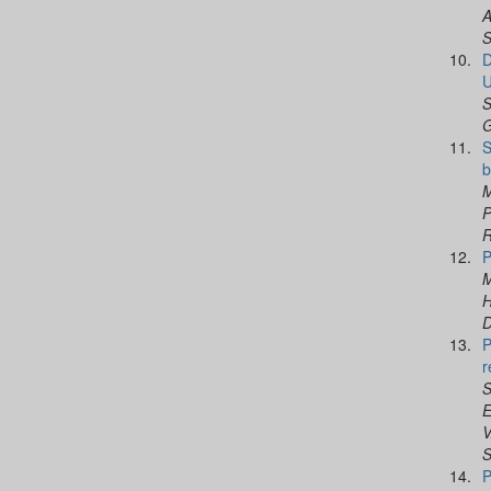
A
S
10.
D
U
S
G
11.
S
b
M
P
R
12.
P
M
H
D
13.
P
r
S
E
V
S
14.
P