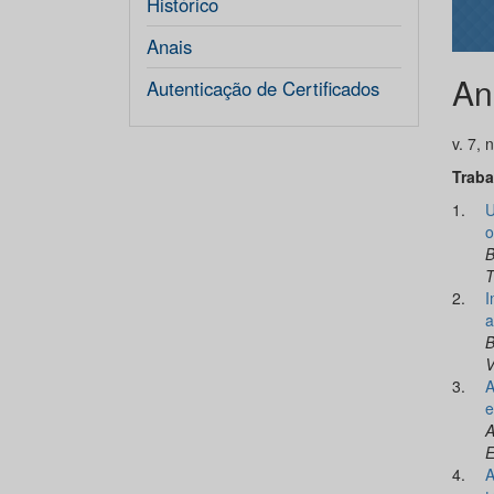
Histórico
Anais
An
Autenticação de Certificados
v. 7, 
Traba
1.
U
o
B
T
2.
I
a
B
V
3.
A
e
A
E
4.
A