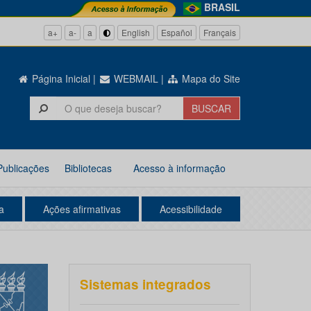
BRASIL
a+
a-
a
English
Español
Français
Página Inicial
|
WEBMAIL
|
Mapa do Site
Publicações
Bibliotecas
Acesso à informação
a
Ações afirmativas
Acessibilidade
Sistemas integrados