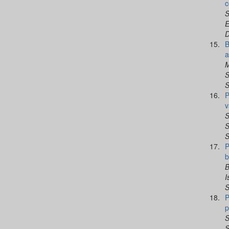
c
S
E
D
15.
B
a
M
S
S
16.
P
v
S
S
S
17.
P
b
B
I
S
18.
P
p
S
S