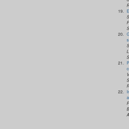
R
19.
E
S
F
S
20.
G
s
S
L
S
21.
P
c
V
S
R
22.
I
a
P
B
A