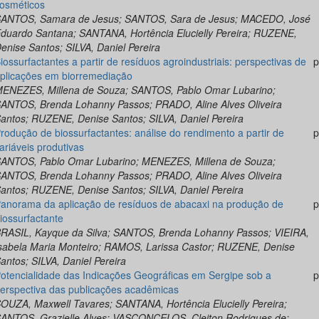
osméticos
ANTOS, Samara de Jesus; SANTOS, Sara de Jesus; MACEDO, José
duardo Santana; SANTANA, Hortência Elucielly Pereira; RUZENE,
enise Santos; SILVA, Daniel Pereira
iossurfactantes a partir de resíduos agroindustriais: perspectivas de
p
plicações em biorremediação
ENEZES, Millena de Souza; SANTOS, Pablo Omar Lubarino;
ANTOS, Brenda Lohanny Passos; PRADO, Aline Alves Oliveira
antos; RUZENE, Denise Santos; SILVA, Daniel Pereira
rodução de biossurfactantes: análise do rendimento a partir de
p
ariáveis produtivas
ANTOS, Pablo Omar Lubarino; MENEZES, Millena de Souza;
ANTOS, Brenda Lohanny Passos; PRADO, Aline Alves Oliveira
antos; RUZENE, Denise Santos; SILVA, Daniel Pereira
anorama da aplicação de resíduos de abacaxi na produção de
p
iossurfactante
RASIL, Kayque da Silva; SANTOS, Brenda Lohanny Passos; VIEIRA,
sabela Maria Monteiro; RAMOS, Larissa Castor; RUZENE, Denise
antos; SILVA, Daniel Pereira
otencialidade das Indicações Geográficas em Sergipe sob a
p
erspectiva das publicações acadêmicas
OUZA, Maxwell Tavares; SANTANA, Hortência Elucielly Pereira;
ANTOS, Grazielle Alves; VASCONCELOS, Cleiton Rodrigues de;