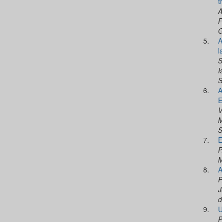
t
A
F
G
5.
A
l
S
I
S
6.
A
E
V
M
S
7.
E
P
M
8.
A
P
J
d
9.
U
P