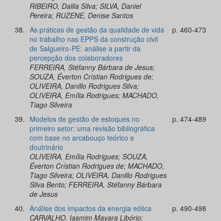
RIBEIRO, Dalila Silva; SILVA, Daniel
Pereira; RUZENE, Denise Santos
38.
As práticas de gestão da qualidade de vida
p. 460-473
no trabalho nas EPPS da construção civil
de Salgueiro-PE: análise a partir da
percepção dos colaboradores
FERREIRA, Stéfanny Bárbara de Jesus;
SOUZA, Éverton Crístian Rodrigues de;
OLIVEIRA, Danillo Rodrigues Silva;
OLIVEIRA, Emília Rodrigues; MACHADO,
Tiago Silveira
39.
Modelos de gestão de estoques no
p. 474-489
primeiro setor: uma revisão bibliográfica
com base no arcabouço teórico e
doutrinário
OLIVEIRA, Emília Rodrigues; SOUZA,
Éverton Crístian Rodrigues de; MACHADO,
Tiago Silveira; OLIVEIRA, Danillo Rodrigues
Silva Bento; FERREIRA, Stéfanny Bárbara
de Jesus
40.
Análise dos impactos da energia eólica
p. 490-498
CARVALHO, Iasmim Mayara Libório;