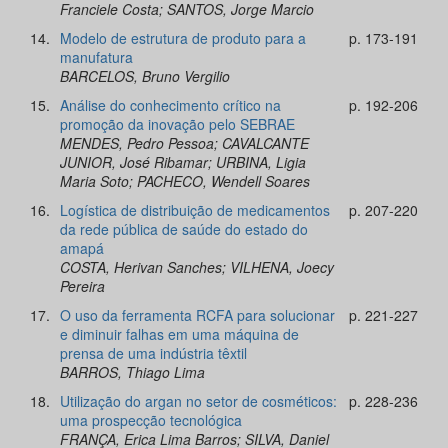
Franciele Costa; SANTOS, Jorge Marcio
14.
Modelo de estrutura de produto para a
p. 173-191
manufatura
BARCELOS, Bruno Vergilio
15.
Análise do conhecimento crítico na
p. 192-206
promoção da inovação pelo SEBRAE
MENDES, Pedro Pessoa; CAVALCANTE
JUNIOR, José Ribamar; URBINA, Ligia
Maria Soto; PACHECO, Wendell Soares
16.
Logística de distribuição de medicamentos
p. 207-220
da rede pública de saúde do estado do
amapá
COSTA, Herivan Sanches; VILHENA, Joecy
Pereira
17.
O uso da ferramenta RCFA para solucionar
p. 221-227
e diminuir falhas em uma máquina de
prensa de uma indústria têxtil
BARROS, Thiago Lima
18.
Utilização do argan no setor de cosméticos:
p. 228-236
uma prospecção tecnológica
FRANÇA, Erica Lima Barros; SILVA, Daniel