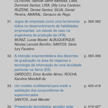
OLIVEIRA, Samuel Samir Barbosa; LIMA,
Dominick Santos; LIRA, Dilly Lima Cardoso;
RUZENE, Denise Santos; SILVA, Daniel
Pereira; AMARAL; Genauro do Rego
31.
Jogos de empresas como uma ferramenta
p. 369-382
lúdica no desenvolvimento de habilidades
empresariais: um estudo de caso na
engenharia de produção da UFAL
MUNIZ, Lucas Maciel; ALBUQUERQUE,
Nicolas Lennick Bomfim; SANTOS, Sávio
Iury Faustino
32.
A intenção empreendedora dos discentes
p. 383-399
de graduação na área de negócios e
tecnologia da informação de uma faculdade
particular na Serra (ES)
CARDOZO, Erico Aurélio Abreu; ROCHA,
Karoline Mandelli da
33.
Um modelo multifatorial para medir a
p. 400-418
satisfação dos consumidores de
supermercados
SANTOS, José Wendel
34.
Prospecção tecnológica: secador solar
p. 419-427