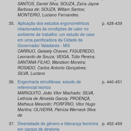
SANTOS, Daniel Silva; SOUZA, Zaíra Jayne
Barbosa de; SOUZA, Wiliam Santos;
MONTEIRO, Luciano Fernandes.
35.
Aplicação dos estudos ergonométricos
p. 428-439
relacionados às condições de calor no
ambiente de trabalho: um estudo de caso
em uma panificadora da Cidade de
Governador Valadares - MG
CARRIJO, Geisiely Chaves; FIGUEREDO,
Leonardo de Souza; VEIGA, Túlio Pereira;
SANTANA FILHO, Wandson Moreira;
ROSADO, Carlos Antonio Gonçalves;
SILVA, Luciano
36.
Engenharia simultânea: estudo de
p. 440-451
referencial teórico
MARIQUITO, João Vitor Machado; SILVA,
Lethícia de Almeida Garcia; PROENÇA,
Matheus Mescolin; PORFÍRIO, Vitor Hugo
Martins; OLIVEIRA, Patrícia Werneck Silva
de
37.
Diversidade de gênero e liderança feminina
p. 452-459
em cargos de diretoria