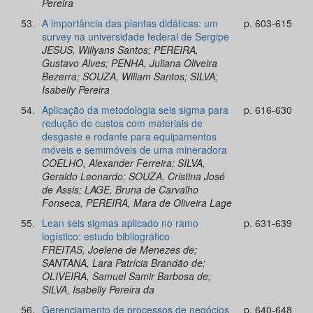
Pereira
53.
A importância das plantas didáticas: um
p. 603-615
survey na universidade federal de Sergipe
JESUS, Willyans Santos; PEREIRA,
Gustavo Alves; PENHA, Juliana Oliveira
Bezerra; SOUZA, Wiliam Santos; SILVA;
Isabelly Pereira
54.
Aplicação da metodologia seis sigma para
p. 616-630
redução de custos com materiais de
desgaste e rodante para equipamentos
móveis e semimóveis de uma mineradora
COELHO, Alexander Ferreira; SILVA,
Geraldo Leonardo; SOUZA, Cristina José
de Assis; LAGE, Bruna de Carvalho
Fonseca, PEREIRA, Mara de Oliveira Lage
55.
Lean seis sigmas aplicado no ramo
p. 631-639
logístico: estudo bibliográfico
FREITAS, Joelene de Menezes de;
SANTANA, Lara Patrícia Brandão de;
OLIVEIRA, Samuel Samir Barbosa de;
SILVA, Isabelly Pereira da
56.
Gerenciamento de processos de negócios
p. 640-648