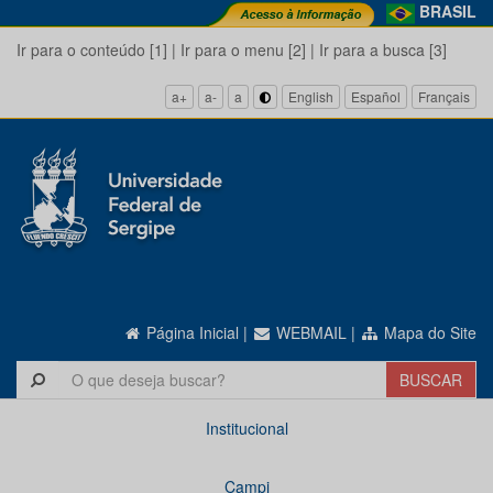
BRASIL
Ir para o conteúdo [1]
|
Ir para o menu [2]
|
Ir para a busca [3]
a+
a-
a
English
Español
Français
Página Inicial
|
WEBMAIL
|
Mapa do Site
Institucional
Campi