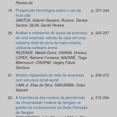
Pereira da
19.
Prospecção tecnológica sobre o uso da
p. 237-244
fruta-pão
SANTOS, Gabriel Siqueira; Ruzene, Denise
Santos; SILVA, Daniel Pereira
20.
Análise e redesenho do layout de processo
p. 245-257
de uma empresa: estudo de caso em uma
indústria têxtil da zona da mata mineira,
utilizando software arena
REZENDE, Waldei Dutra; VIANNA, Vinicius;
LOPES, Rainane Fonseca; NAZARÉ, Tiago
Bittencourt; CRISPIM, Uegley Flávio
Santana
21.
Modelo oligopolista de rede de empresas
p. 258-272
com estrutura small-world
LIMA Jr, Elias da Silva; SAKURABA, Celso
Satoshi
22.
A importância dos núcleos de geociências
p. 273-284
da Universidade Federal de Sergipe na
gestão do conhecimento da Rede Petrogás
de Sergipe