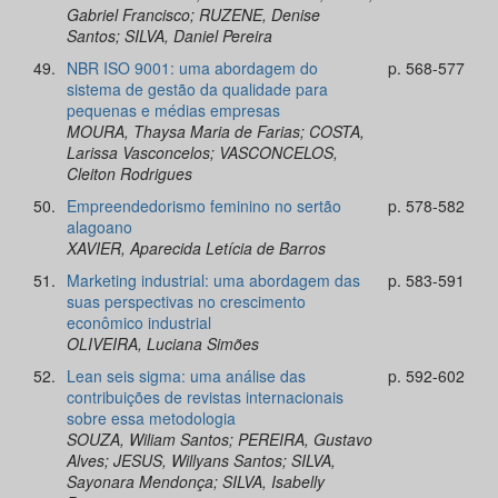
Gabriel Francisco; RUZENE, Denise
Santos; SILVA, Daniel Pereira
49.
NBR ISO 9001: uma abordagem do
p. 568-577
sistema de gestão da qualidade para
pequenas e médias empresas
MOURA, Thaysa Maria de Farias; COSTA,
Larissa Vasconcelos; VASCONCELOS,
Cleiton Rodrigues
50.
Empreendedorismo feminino no sertão
p. 578-582
alagoano
XAVIER, Aparecida Letícia de Barros
51.
Marketing industrial: uma abordagem das
p. 583-591
suas perspectivas no crescimento
econômico industrial
OLIVEIRA, Luciana Simões
52.
Lean seis sigma: uma análise das
p. 592-602
contribuições de revistas internacionais
sobre essa metodologia
SOUZA, Wiliam Santos; PEREIRA, Gustavo
Alves; JESUS, Willyans Santos; SILVA,
Sayonara Mendonça; SILVA, Isabelly