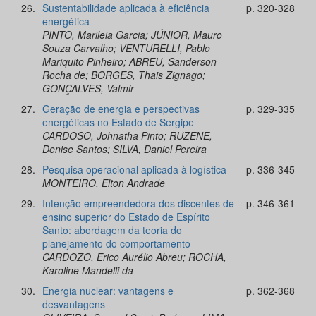
26.
Sustentabilidade aplicada à eficiência
p. 320-328
energética
PINTO, Marileia Garcia; JÚNIOR, Mauro
Souza Carvalho; VENTURELLI, Pablo
Mariquito Pinheiro; ABREU, Sanderson
Rocha de; BORGES, Thais Zignago;
GONÇALVES, Valmir
27.
Geração de energia e perspectivas
p. 329-335
energéticas no Estado de Sergipe
CARDOSO, Johnatha Pinto; RUZENE,
Denise Santos; SILVA, Daniel Pereira
28.
Pesquisa operacional aplicada à logística
p. 336-345
MONTEIRO, Elton Andrade
29.
Intenção empreendedora dos discentes de
p. 346-361
ensino superior do Estado de Espírito
Santo: abordagem da teoria do
planejamento do comportamento
CARDOZO, Erico Aurélio Abreu; ROCHA,
Karoline Mandelli da
30.
Energia nuclear: vantagens e
p. 362-368
desvantagens