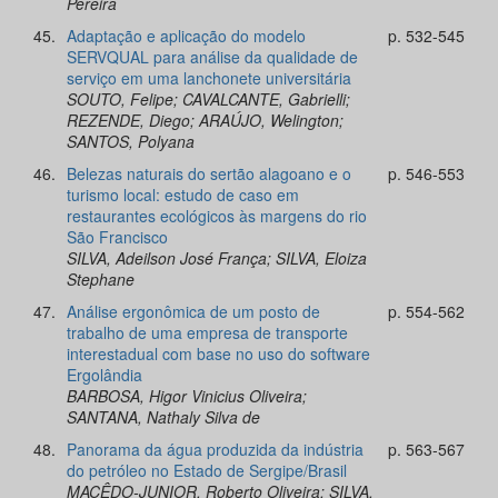
Pereira
45.
Adaptação e aplicação do modelo
p. 532-545
SERVQUAL para análise da qualidade de
serviço em uma lanchonete universitária
SOUTO, Felipe; CAVALCANTE, Gabrielli;
REZENDE, Diego; ARAÚJO, Welington;
SANTOS, Polyana
46.
Belezas naturais do sertão alagoano e o
p. 546-553
turismo local: estudo de caso em
restaurantes ecológicos às margens do rio
São Francisco
SILVA, Adeilson José França; SILVA, Eloiza
Stephane
47.
Análise ergonômica de um posto de
p. 554-562
trabalho de uma empresa de transporte
interestadual com base no uso do software
Ergolândia
BARBOSA, Higor Vinicius Oliveira;
SANTANA, Nathaly Silva de
48.
Panorama da água produzida da indústria
p. 563-567
do petróleo no Estado de Sergipe/Brasil
MACÊDO-JUNIOR, Roberto Oliveira; SILVA,