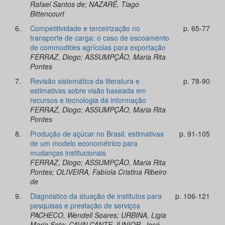
Rafael Santos de; NAZARÉ, Tiago
Bittencourt
6.
Competitividade e terceirização no
p. 65-77
transporte de carga: o caso de escoamento
de commodities agrícolas para exportação
FERRAZ, Diogo; ASSUMPÇÃO, Maria Rita
Pontes
7.
Revisão sistemática da literatura e
p. 78-90
estimativas sobre visão baseada em
recursos e tecnologia da informação
FERRAZ, Diogo; ASSUMPÇÃO, Maria Rita
Pontes
8.
Produção de açúcar no Brasil: estimativas
p. 91-105
de um modelo econométrico para
mudanças institucionais
FERRAZ, Diogo; ASSUMPÇÃO, Maria Rita
Pontes; OLIVEIRA, Fabíola Cristina Ribeiro
de
9.
Diagnóstico da atuação de institutos para
p. 106-121
pesquisas e prestação de serviços
PACHECO, Wendell Soares; URBINA, Ligia
Maria Soto; CAVALCANTE JUNIOR, José