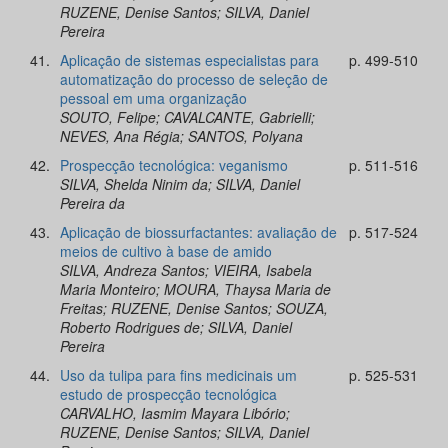
RUZENE, Denise Santos; SILVA, Daniel
Pereira
41.
Aplicação de sistemas especialistas para
p. 499-510
automatização do processo de seleção de
pessoal em uma organização
SOUTO, Felipe; CAVALCANTE, Gabrielli;
NEVES, Ana Régia; SANTOS, Polyana
42.
Prospecção tecnológica: veganismo
p. 511-516
SILVA, Shelda Ninim da; SILVA, Daniel
Pereira da
43.
Aplicação de biossurfactantes: avaliação de
p. 517-524
meios de cultivo à base de amido
SILVA, Andreza Santos; VIEIRA, Isabela
Maria Monteiro; MOURA, Thaysa Maria de
Freitas; RUZENE, Denise Santos; SOUZA,
Roberto Rodrigues de; SILVA, Daniel
Pereira
44.
Uso da tulipa para fins medicinais um
p. 525-531
estudo de prospecção tecnológica
CARVALHO, Iasmim Mayara Libório;
RUZENE, Denise Santos; SILVA, Daniel