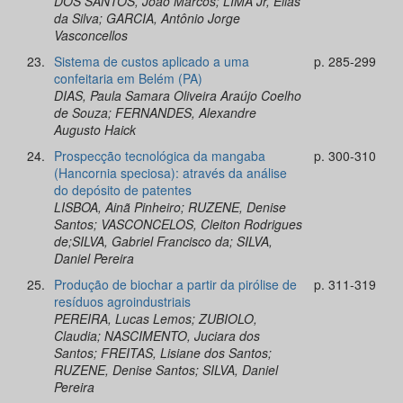
DOS SANTOS, João Marcos; LIMA Jr, Elias
da Silva; GARCIA, Antônio Jorge
Vasconcellos
23.
Sistema de custos aplicado a uma
p. 285-299
confeitaria em Belém (PA)
DIAS, Paula Samara Oliveira Araújo Coelho
de Souza; FERNANDES, Alexandre
Augusto Haick
24.
Prospecção tecnológica da mangaba
p. 300-310
(Hancornia speciosa): através da análise
do depósito de patentes
LISBOA, Ainã Pinheiro; RUZENE, Denise
Santos; VASCONCELOS, Cleiton Rodrigues
de;SILVA, Gabriel Francisco da; SILVA,
Daniel Pereira
25.
Produção de biochar a partir da pirólise de
p. 311-319
resíduos agroindustriais
PEREIRA, Lucas Lemos; ZUBIOLO,
Claudia; NASCIMENTO, Juciara dos
Santos; FREITAS, Lisiane dos Santos;
RUZENE, Denise Santos; SILVA, Daniel
Pereira