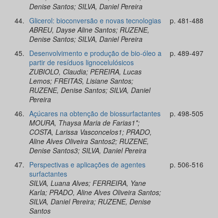
Denise Santos; SILVA, Daniel Pereira
44.
Glicerol: bioconversão e novas tecnologias
p. 481-488
ABREU, Dayse Aline Santos; RUZENE,
Denise Santos; SILVA, Daniel Pereira
45.
Desenvolvimento e produção de bio-óleo a
p. 489-497
partir de resíduos lignocelulósicos
ZUBIOLO, Claudia; PEREIRA, Lucas
Lemos; FREITAS, Lisiane Santos;
RUZENE, Denise Santos; SILVA, Daniel
Pereira
46.
Açúcares na obtenção de biossurfactantes
p. 498-505
MOURA, Thaysa Maria de Farias1*;
COSTA, Larissa Vasconcelos1; PRADO,
Aline Alves Oliveira Santos2; RUZENE,
Denise Santos3; SILVA, Daniel Pereira
47.
Perspectivas e aplicações de agentes
p. 506-516
surfactantes
SILVA, Luana Alves; FERREIRA, Yane
Karla; PRADO, Aline Alves Oliveira Santos;
SILVA, Daniel Pereira; RUZENE, Denise
Santos