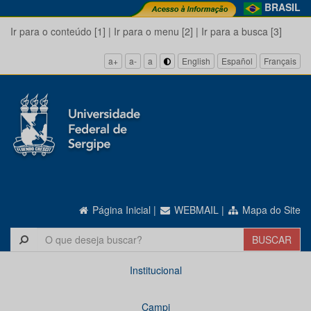
BRASIL
Ir para o conteúdo [1]
|
Ir para o menu [2]
|
Ir para a busca [3]
a+
a-
a
English
Español
Français
Página Inicial
|
WEBMAIL
|
Mapa do Site
Institucional
Campi