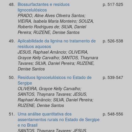
48.
Biossurfactantes e resíduos
p. 517-525
lignocelulósicos
PRADO, Aline Alves Oliveira Santos;
VIEIRA, Isabela Maria Monteiro; SOUZA,
Roberto Rodrigues de; SILVA, Daniel
Pereira; RUZENE, Denise Santos
49.
Aplicabilidade da lignina no tratamento de
p. 526-538
resíduos aquosos
JESUS, Raphael Amâncio; OLIVEIRA,
Grayce Kelly Carvalho; SANTOS, Thaynara
Tavares; SILVA, Daniel Pereira; RUZENE,
Denise Santos
50.
Resíduos lignocelulósicos no Estado de
p. 539-547
Sergipe
OLIVEIRA, Grayce Kelly Carvalho;
SANTOS, Thaynara Tavares; JESUS,
Raphael Amâncio; SILVA, Daniel Pereira;
RUZENE, Denise Santos
51.
Uma análise quantitativa dos
p. 548-556
assentamentos rurais no Estado de Sergipe
e no Brasil
SANTOS, Thaynara Tavares; JESUS,