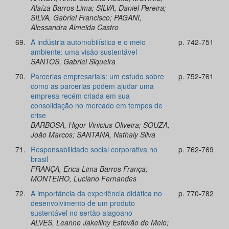
Alaíza Barros Lima; SILVA, Daniel Pereira;
SILVA, Gabriel Francisco; PAGANI,
Alessandra Almeida Castro
69.
A indústria automobilística e o meio
p. 742-751
ambiente: uma visão sustentável
SANTOS, Gabriel Siqueira
70.
Parcerias empresariais: um estudo sobre
p. 752-761
como as parcerias podem ajudar uma
empresa recém criada em sua
consolidação no mercado em tempos de
crise
BARBOSA, Higor Vinicius Oliveira; SOUZA,
João Marcos; SANTANA, Nathaly Silva
71.
Responsabilidade social corporativa no
p. 762-769
brasil
FRANÇA, Erica Lima Barros França;
MONTEIRO, Luciano Fernandes
72.
A importância da experiência didática no
p. 770-782
desenvolvimento de um produto
sustentável no sertão alagoano
ALVES, Leanne Jakelliny Estevão de Melo;