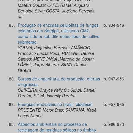
Mateus Souza; CAFÉ, Rafael Augusto
Bertoldo Silva; COSTA, Jocilene Ferreida
da
85.
Produção de enzimas celulolítas de fungos
p. 934-946
coletados em Sergipe, utilizando CMC
como indutor sob diferentes tipos de cultivo
submerso
SOUZA, Jaqueline Barroso; AMÂNCIO,
Francisco Lucas Rosa; RUZENE, Denise
Santos; MENDONÇA ,Marcelo da Costa;
LÓPEZ, Jorge Alberto; SILVA, Daniel
Pereira
86.
Cursos de engenharia de produção: ofertas
p. 947-956
e egressos
OLIVEIRA, Grayce Kelly C.; SILVA, Daniel
Pereira; SILVA, Isabelly Pereira
87.
Energias renováveis no brasil: biodiesel
p. 957-965
PRUDENTE, Victor Dias; SANTANA, Kauê
Lucas Nunes
88.
Aspectos ambientais no processo de
p. 966-973
reciclagem de resíduos sólidos no âmbito