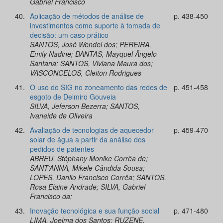
Gabriel Francisco
40.
Aplicação de métodos de análise de
p. 438-450
investimentos como suporte à tomada de
decisão: um caso prático
SANTOS, José Wendel dos; PEREIRA,
Emily Nadine; DANTAS, Mayquel Ângelo
Santana; SANTOS, Viviana Maura dos;
VASCONCELOS, Cleiton Rodrigues
41.
O uso do SIG no zoneamento das redes de
p. 451-458
esgoto de Delmiro Gouveia
SILVA, Jeferson Bezerra; SANTOS,
Ivaneide de Oliveira
42.
Avaliação de tecnologias de aquecedor
p. 459-470
solar de água a partir da análise dos
pedidos de patentes
ABREU, Stéphany Monike Corrêa de;
SANT’ANNA, Mikele Cândida Sousa;
LOPES, Danilo Francisco Corrêa; SANTOS,
Rosa Elaine Andrade; SILVA, Gabriel
Francisco da;
43.
Inovação tecnológica e sua função social
p. 471-480
LIMA, Joelma dos Santos; RUZENE,