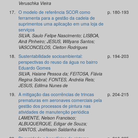
Veruschka Vieira
17.
O modelo de referência SCOR como
p. 180-193
ferramenta para a gestão da cadeia de
suprimentos uma aplicação em uma loja de
serviços
SILVA, Saulo Felipe Nascimento; LISBOA,
Ainã Pinheiro; JESUS, Willyans Santos;
VASCONCELOS, Cleiton Rodrigues
18.
Sustentabilidade socioambiental:
p. 194-203
perspectivas do reuso da água no bairro
Eduardo Gomes
SILVA, Haiane Pessoa da; FEITOSA, Flávia
Regina Sobral; FONTES, Andréia Reis;
JESUS, Edilma Nunes de
19.
A mitigação das ocorrências de trincas
p. 204-215
prematuras em aeronaves comerciais pela
gestão dos processos de pintura nas
atividades de manutenção periódica
LAMENTE, Nelson Francisco;
ALBUQUERQUE, Edigar de Souza;
SANTOS, Joéfisson Saldanha dos