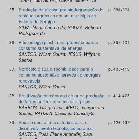
Tadeu; CARVALHO, Márcia Eliane Silva
35.
Produção de glicose por biodegradação de
p. 384-394
resíduos agrícolas em um município do
Estado de Sergipe
SILVA, Maria Andréa da; SOUZA, Roberto
Rodrigues de
36.
A tecnologia pinch: uma proposta para o
p. 395-404
consumo sustentável de energia
SANTOS, Wiliam Souza; JESUS, Willyans
Santos
37.
Nordeste e sua disponibilidade para o
p. 405-413
consumo sustentável através de energias
renováveis
SANTOS, Wiliam Souza
38.
Reutilização de câmaras de ar na produção
p. 414-425
de faixas antiderrapantes para pisos
BARROS, Thiago Lima; MELO, Jamylle dos
Santos; BATISTA, Clécia da Conceição
39.
Análise dos fundos setoriais para o
p. 426-437
desenvolvimento tecnológico no brasil
SANTOS, Rosa Elaine Andrade; Silva,