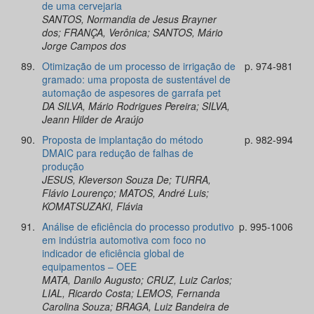
de uma cervejaria
SANTOS, Normandia de Jesus Brayner
dos; FRANÇA, Verônica; SANTOS, Mário
Jorge Campos dos
89.
Otimização de um processo de irrigação de
p. 974-981
gramado: uma proposta de sustentável de
automação de aspesores de garrafa pet
DA SILVA, Mário Rodrigues Pereira; SILVA,
Jeann Hilder de Araújo
90.
Proposta de implantação do método
p. 982-994
DMAIC para redução de falhas de
produção
JESUS, Kleverson Souza De; TURRA,
Flávio Lourenço; MATOS, André Luis;
KOMATSUZAKI, Flávia
91.
Análise de eficiência do processo produtivo
p. 995-1006
em indústria automotiva com foco no
indicador de eficiência global de
equipamentos – OEE
MATA, Danilo Augusto; CRUZ, Luiz Carlos;
LIAL, Ricardo Costa; LEMOS, Fernanda
Carolina Souza; BRAGA, Luiz Bandeira de