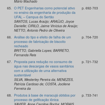
Mário Machado
65.
O PET Engenharias como potencial ativo
p. 692-703
no ensino da engenharia de produção da
UFAL – Campus do Sertão
SANTOS, Lucas Araújo; ARAÚJO, Joyce
Danielle; CIRILO, Jaime Vinícius de Araújo;
NETTO, Antonio Pedro de Oliveira
66.
Análise do tipo e efeito de falha de um
p. 704-720
processo de fabricação de biscoito
recheado
BRITTO, Gabriella Lopes; BARRETO,
Fernanda Reis
67.
Proposta para redução no consumo de
p. 721-732
água nas descargas de vasos sanitários
com a utilização de uma alternativa
sustentável
SILVA, Westerley Pereira da; MENEZES,
Patrícia Cardoso de; COSTA, Jocilene
Ferreira da
68.
Produtos à base de maracujá obtidos por
p. 733-741
processo de gelificação iônica
XAVIER, Anne Caroline Rocha; MORAIS,