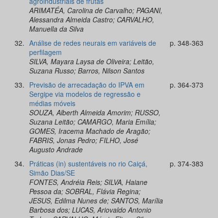
agroindustriais de frutas
ARIMATÉA, Carolina de Carvalho; PAGANI,
Alessandra Almeida Castro; CARVALHO,
Manuella da Silva
32.
Análise de redes neurais em variáveis de
p. 348-363
perfilagem
SILVA, Mayara Laysa de Oliveira; Leitão,
Suzana Russo; Barros, Nilson Santos
33.
Previsão de arrecadação do IPVA em
p. 364-373
Sergipe via modelos de regressão e
médias móveis
SOUZA, Alberth Almeida Amorim; RUSSO,
Suzana Leitão; CAMARGO, Maria Emília;
GOMES, Iracema Machado de Aragão;
FABRIS, Jonas Pedro; FILHO, José
Augusto Andrade
34.
Práticas (in) sustentáveis no rio Caiçá,
p. 374-383
Simão Dias/SE
FONTES, Andréia Reis; SILVA, Haiane
Pessoa da; SOBRAL, Flávia Regina;
JESUS, Edilma Nunes de; SANTOS, Marília
Barbosa dos; LUCAS, Ariovaldo Antonio