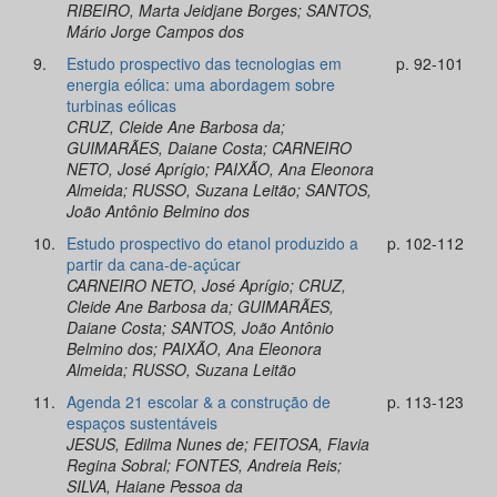
RIBEIRO, Marta Jeidjane Borges; SANTOS,
Mário Jorge Campos dos
9.
Estudo prospectivo das tecnologias em
p. 92-101
energia eólica: uma abordagem sobre
turbinas eólicas
CRUZ, Cleide Ane Barbosa da;
GUIMARÃES, Daiane Costa; CARNEIRO
NETO, José Aprígio; PAIXÃO, Ana Eleonora
Almeida; RUSSO, Suzana Leitão; SANTOS,
João Antônio Belmino dos
10.
Estudo prospectivo do etanol produzido a
p. 102-112
partir da cana-de-açúcar
CARNEIRO NETO, José Aprígio; CRUZ,
Cleide Ane Barbosa da; GUIMARÃES,
Daiane Costa; SANTOS, João Antônio
Belmino dos; PAIXÃO, Ana Eleonora
Almeida; RUSSO, Suzana Leitão
11.
Agenda 21 escolar & a construção de
p. 113-123
espaços sustentáveis
JESUS, Edilma Nunes de; FEITOSA, Flavia
Regina Sobral; FONTES, Andreia Reis;
SILVA, Haiane Pessoa da