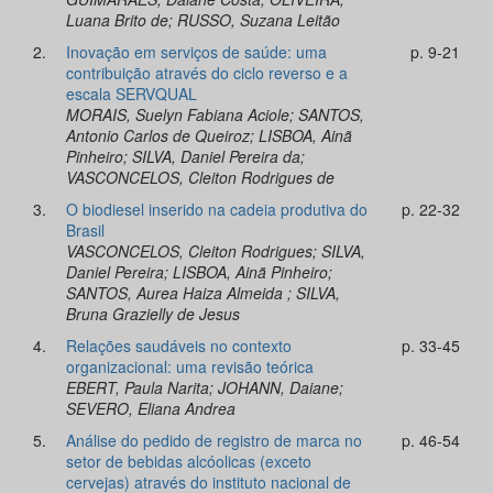
Luana Brito de; RUSSO, Suzana Leitão
2.
Inovação em serviços de saúde: uma
p. 9-21
contribuição através do ciclo reverso e a
escala SERVQUAL
MORAIS, Suelyn Fabiana Aciole; SANTOS,
Antonio Carlos de Queiroz; LISBOA, Ainã
Pinheiro; SILVA, Daniel Pereira da;
VASCONCELOS, Cleiton Rodrigues de
3.
O biodiesel inserido na cadeia produtiva do
p. 22-32
Brasil
VASCONCELOS, Cleiton Rodrigues; SILVA,
Daniel Pereira; LISBOA, Ainã Pinheiro;
SANTOS, Aurea Haiza Almeida ; SILVA,
Bruna Grazielly de Jesus
4.
Relações saudáveis no contexto
p. 33-45
organizacional: uma revisão teórica
EBERT, Paula Narita; JOHANN, Daiane;
SEVERO, Eliana Andrea
5.
Análise do pedido de registro de marca no
p. 46-54
setor de bebidas alcóolicas (exceto
cervejas) através do instituto nacional de