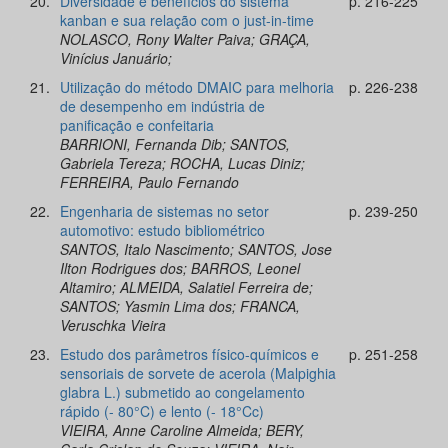
20.
Diversidade e benefícios do sistema
p. 216-225
kanban e sua relação com o just-in-time
NOLASCO, Rony Walter Paiva; GRAÇA,
Vinícius Januário;
21.
Utilização do método DMAIC para melhoria
p. 226-238
de desempenho em indústria de
panificação e confeitaria
BARRIONI, Fernanda Dib; SANTOS,
Gabriela Tereza; ROCHA, Lucas Diniz;
FERREIRA, Paulo Fernando
22.
Engenharia de sistemas no setor
p. 239-250
automotivo: estudo bibliométrico
SANTOS, Italo Nascimento; SANTOS, Jose
Ilton Rodrigues dos; BARROS, Leonel
Altamiro; ALMEIDA, Salatiel Ferreira de;
SANTOS; Yasmin Lima dos; FRANCA,
Veruschka Vieira
23.
Estudo dos parâmetros físico-químicos e
p. 251-258
sensoriais de sorvete de acerola (Malpighia
glabra L.) submetido ao congelamento
rápido (- 80°C) e lento (- 18°Cc)
VIEIRA, Anne Caroline Almeida; BERY,