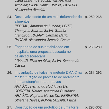
Carla Crislan de Souza; VIEIRA, Nair
Almeida; SILVA, Daniel Pereira; CASTRO,
Alessandra Almeida
24.
Desenvolvimento de um mini defumador de
p. 259-268
alimentos
PEDRAL, Amanda de Lucena; LEITE,
Thamyres Soares; SILVA, Gabriel
Francisco; PAGANI, German Dário;
PAGANI, Alessandra Almeida Castro
25.
Engenharia de sustentabilidade em
p. 269-280
hospitais: uma proposta baseada no
balanced scorecard
LIMA JR, Elias da Silva; SILVA, Simone de
Cássia
26.
Implantação de kaizen e método DMAIC na
p. 281-292
reestruturação do processo de orçamento
de manutenção de aeronaves
ARAÚJO, Fernando Rodrigues De;
CORREIA, Natália Aparecida Custódio;
ARAÚJO, Raphael Neves De; FERREIRA,
Sthefane Neves; KOMATSUZAKI, Flávia
27.
Construção de um protótipo de uma torre
p. 293-302