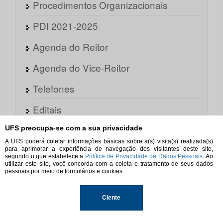
Procedimentos Organizacionais
PDI 2021-2025
Agenda do Reitor
Agenda do Vice-Reitor
Telefones
Editais
Ascom
UFS preocupa-se com a sua privacidade
A UFS poderá coletar informações básicas sobre a(s) visita(s) realizada(s)
Sisu UFS
para aprimorar a experiência de navegação dos visitantes deste site,
segundo o que estabelece a
Política de Privacidade de Dados Pessoais.
Ao
utilizar este site, você concorda com a coleta e tratamento de seus dados
CESAD
pessoais por meio de formulários e cookies.
Assuntos Internacionais
Ciente
Licitações