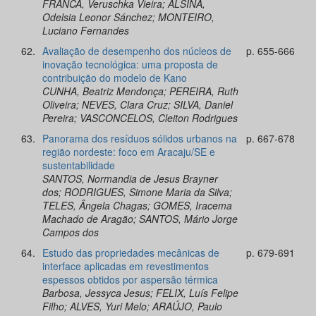
FRANCA, Veruschka Vieira; ALSINA,
Odelsia Leonor Sánchez; MONTEIRO,
Luciano Fernandes
62.
Avaliação de desempenho dos núcleos de
p. 655-666
inovação tecnológica: uma proposta de
contribuição do modelo de Kano
CUNHA, Beatriz Mendonça; PEREIRA, Ruth
Oliveira; NEVES, Clara Cruz; SILVA, Daniel
Pereira; VASCONCELOS, Cleiton Rodrigues
63.
Panorama dos resíduos sólidos urbanos na
p. 667-678
região nordeste: foco em Aracaju/SE e
sustentabilidade
SANTOS, Normandia de Jesus Brayner
dos; RODRIGUES, Simone Maria da Silva;
TELES, Ângela Chagas; GOMES, Iracema
Machado de Aragão; SANTOS, Mário Jorge
Campos dos
64.
Estudo das propriedades mecânicas de
p. 679-691
interface aplicadas em revestimentos
espessos obtidos por aspersão térmica
Barbosa, Jessyca Jesus; FELIX, Luís Felipe
Filho; ALVES, Yuri Melo; ARAÚJO, Paulo