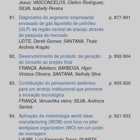
Jesus; VASCONCELOS, Cleiton Rodrigues;
SILVA, Isabelly Pereira
81.
Diagnóstico do segmento empresarial
p. 877-891
envasado de gás liquefeito de petróleo
(GLP) da região central de aracaju através
de pesquisa de mercado
LEITE, Derek Gomes; SANTANA, Thais
Andreia Aragão
82.
Desenvolvimento de produto: da geração
p. 892-904
do conceito ao projeto final
FRANÇA, Adeilson; BARBOSA, Higor
Vinicius Oliveira; SANTANA, Nathaly Silva
83.
Contribuição do pensamento sistêmico
p. 905-920
para um arranjo institucional que promove
a inovação tecnológica
FRANÇA, Veruschka vieira; SILVA, Andreza
Santos
84.
Aplicação da metodologia world class
p. 921-933
manufacturing (WCM) com foco no pilar
workplace organization (WO) em um posto
de montagem
LAUBE, Luiz Fernando Trega; DUARTE,