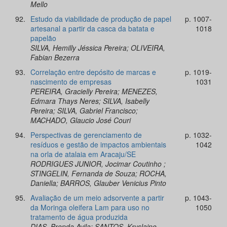
Mello
92.
Estudo da viabilidade de produção de papel
p. 1007-
artesanal a partir da casca da batata e
1018
papelão
SILVA, Hemilly Jéssica Pereira; OLIVEIRA,
Fabian Bezerra
93.
Correlação entre depósito de marcas e
p. 1019-
nascimento de empresas
1031
PEREIRA, Gracielly Pereira; MENEZES,
Edmara Thays Neres; SILVA, Isabelly
Pereira; SILVA, Gabriel Francisco;
MACHADO, Glaucio José Couri
94.
Perspectivas de gerenciamento de
p. 1032-
resíduos e gestão de impactos ambientais
1042
na orla de atalaia em Aracaju/SE
RODRIGUES JUNIOR, Jocimar Coutinho ;
STINGELIN, Fernanda de Souza; ROCHA,
Daniella; BARROS, Glauber Venicius Pinto
95.
Avaliação de um meio adsorvente a partir
p. 1043-
da Moringa oleifera Lam para uso no
1050
tratamento de água produzida
DIAS, Brenda Avila; SANTOS, Kryslaine