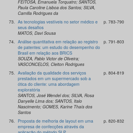
FEITOSA, Emanuela Torquatro; SANTOS,
Paula Caroline Lisboa dos Santos; SILVA,
Camilla Rodrigues da
73.
As tecnologias vestíveis no setor médico e
p. 783-790
seus desafios
MATOS, Davi Sousa
74.
Análise quantitativa em relação ao registro
p. 791-803
de patentes: um estudo do desempenho do
Brasil em relação aos BRICS
SOUZA, Pablo Victor de Oliveira;
VASCONCELOS, Cleiton Rodrigues
75.
Avaliação da qualidade dos serviços
p. 804-819
prestados em um supermercado sob a
ótica do cliente: uma abordagem
exploratória
SANTOS, José Wendel dos; SILVA, Rosa
Danyelle Lima dos; SANTOS, Italo
Nascimento; GOMES, Karine Thaís dos
Santos
76.
Proposta de melhoria de layout em uma
p. 820-832
empresa de confecções através da
aplicação do método SLP