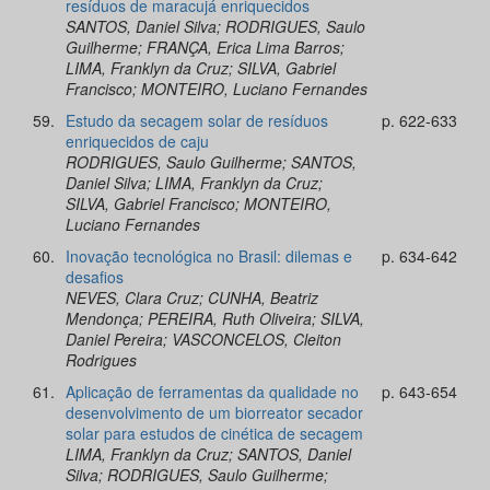
resíduos de maracujá enriquecidos
SANTOS, Daniel Silva; RODRIGUES, Saulo
Guilherme; FRANÇA, Erica Lima Barros;
LIMA, Franklyn da Cruz; SILVA, Gabriel
Francisco; MONTEIRO, Luciano Fernandes
59.
Estudo da secagem solar de resíduos
p. 622-633
enriquecidos de caju
RODRIGUES, Saulo Guilherme; SANTOS,
Daniel Silva; LIMA, Franklyn da Cruz;
SILVA, Gabriel Francisco; MONTEIRO,
Luciano Fernandes
60.
Inovação tecnológica no Brasil: dilemas e
p. 634-642
desafios
NEVES, Clara Cruz; CUNHA, Beatriz
Mendonça; PEREIRA, Ruth Oliveira; SILVA,
Daniel Pereira; VASCONCELOS, Cleiton
Rodrigues
61.
Aplicação de ferramentas da qualidade no
p. 643-654
desenvolvimento de um biorreator secador
solar para estudos de cinética de secagem
LIMA, Franklyn da Cruz; SANTOS, Daniel
Silva; RODRIGUES, Saulo Guilherme;