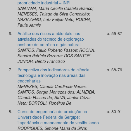
propriedade industrial – INPI
SANTANA, Maria Cecília Castelo Branco;
MENESES, Thiago da Silva Conceição;
NAZIAZENO, Luiz Felipe Neto; ROCHA,
Paula Jamile
6.
Análise dos riscos ambientais nas
p. 55-67
atividades do técnico de exploração
onshore de petróleo e gás natural
SANTOS, Paulo Roberto Passos; ROCHA,
Sandra Patrícia Bezerra; DOS SANTOS
JÚNIOR, Bento Francisco
7.
Perspectiva dos indicadores de ciência,
p. 68-79
tecnologia e inovação nas áreas das
engenharias
MENEZES, Cláudia Cardinale Nunes;
SANTOS, Sergio Menezes dos; ALMEIDA,
Cláudio Pessoa de; SILVA, Júnior Cézar
Neto; BORTOLI, Robélius De
8.
Curso de engenharia de produção na
p. 80-91
Universidade Federal de Sergipe:
importância e mapeamento do vestibulando
RODRIGUES, Simone Maria da Silva;